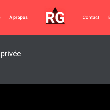
e
À propos
Contact
 privée